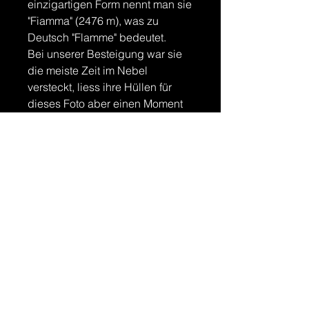
einzigartigen Form nennt man sie
"Fiamma" (2476 m), was zu
Deutsch "Flamme" bedeutet.
Bei unserer Besteigung war sie
die meiste Zeit im Nebel
versteckt, liess ihre Hüllen für
dieses Foto aber einen Moment
fallen.
Email
abarden1212@gmail.com
Social Media